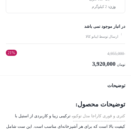
وزن:
2 کیلوگرم
در انبار موجود نمی باشد
ارسال توسط ایبانو کالا
21%
قیمت
4,955,000
اصلی:
3,920,000
تومان
تومان 4,955,000
قیمت
بود.
فعلی:
توضیحات
تومان 3,920,000.
توضیحات محصول:
کتری و قوری کاراجا مدل توکیو
، ترکیبی زیبا و کاربردی از استیل با
کیفیت بالا است که برای هر آشپزخانه‌ای مناسب است. این ست شامل