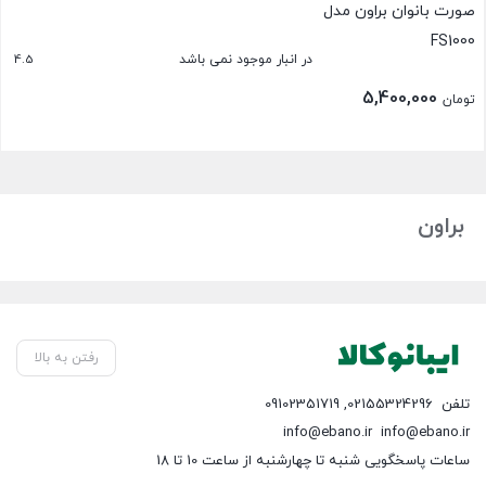
4.5
در انبار موجود نمی باشد
5,400,000
تومان
بستن
براون
رفتن به بالا
تلفن
02155324296
,
09102351719
info@ebano.ir
info@ebano.ir
ساعات پاسخگویی شنبه تا چهارشنبه از ساعت 10 تا 18