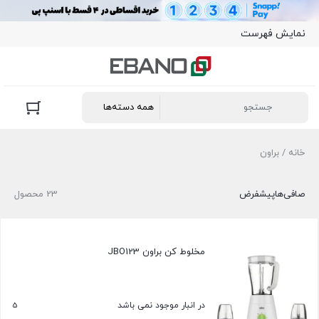
نمایش فهرست
خانه
/ براون
صافی‌ها
پیشفرض
23 محصول
مخلوط کن براون JBO123
5
در انبار موجود نمی باشد