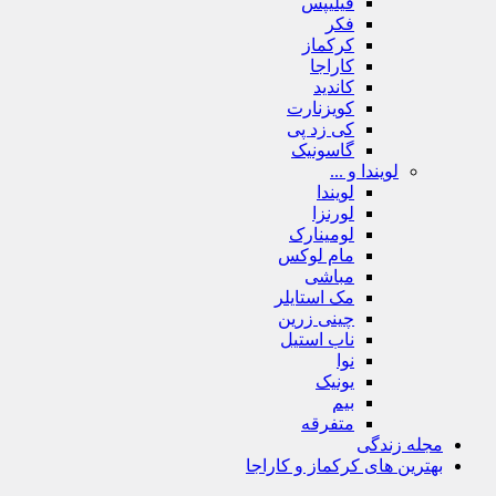
فیلیپس
فکر
کرکماز
کاراجا
کاندید
کویزنارت
کی زد پی
گاسونیک
لویندا و ...
لویندا
لورنزا
لومینارک
مام لوکس
مباشی
مک استایلر
چینی زرین
ناب استیل
نوا
یونیک
بیم
متفرقه
مجله زندگی
بهترین های کرکماز و کاراجا