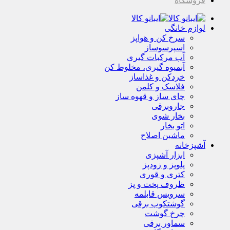
فروشگاه
لوازم خانگی
سرخ کن و هواپز
اسپرسوساز
آب مرکبات گیری
آبمیوه گیری، مخلوط کن
خردکن و غذاساز
فلاسک و کلمن
چای ساز و قهوه ساز
جاروبرقی
بخار شوی
اتو بخار
ماشین اصلاح
آشپزخانه
ابزار آشپزی
پلوپز و زودپز
کتری و قوری
ظروف پخت و پز
سرویس قابلمه
گوشتکوب برقی
چرخ گوشت
سماور برقی