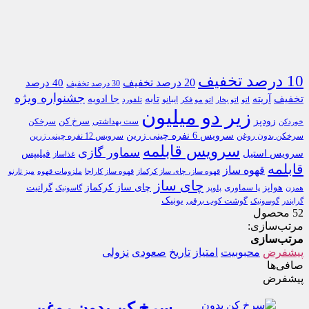
10 درصد تخفیف
20 درصد تخفیف
40 درصد
30 درصد تخفیف
جشنواره ویژه
تخفیف
تابه
آریته
جا ادویه
ایبانو
اتو
اتو بخار
اتو مو فکر
تلفورد
زیر دو میلیون
زودپز
ست بهداشتی
سرخ کن
سرخکن
خوردکن
سرویس 6 نفره چینی زرین
سرخکن بدون روغن
سرویس 12 نفره چینی زرین
سرویس قابلمه
سماور گازی
سرویس استیل
فیلیپس
غذاساز
قابلمه
قهوه ساز
قهوه ساز، چای ساز کرکماز
قهوه ساز کاراجا
ملزومات قهوه
میز تارنو
چای ساز
چای ساز کرکماز
هواپز
پا سماوری
گرانیت
همزن
پلوپز
گاسونیک
یونیک
گوشت کوب برقی
گرایندر
گوسونیک
52 محصول
مرتب‌سازی:
مرتب‌سازی
پیشفرض
محبوبیت
امتیاز
تاریخ
صعودی
نزولی
صافی‌ها
پیشفرض
سرخ کن بدون روغن