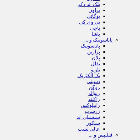
بلک اند دکر
براون
بوگاتی
بی وی کی
پاچی
پاشا
پاناسونیک و ...
پاناسونیک
پرارین
پلان
تفال
تارنو
تک الکتریک
دسینی
روگن
ریوالد
راکلند
رابیلوکس
زرساب
سیسیلی اید
سنکور
عالی نسب
فیلیپس و ...