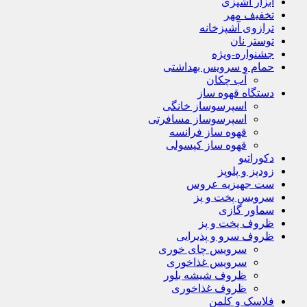
ابزار آشپزی
تخفیف مهر
ترازوی آشپزخانه
توستر نان
جشنواره-ویژه
حمام و سرویس بهداشتی
آب چکان
دستگاه قهوه ساز
اسپرسوساز خانگی
اسپرسوساز مسافرتی
قهوه ساز فرانسه
قهوه ساز کپسولی
دکوراتیو
زودپز و پلوپز
ست جهیزیه عروس
سرویس پخت و پز
سماور گازی
ظروف پخت و پز
ظروف سرو و پذیرایی
سرویس چای خوری
سرویس غذاخوری
ظروف شیشه بلور
ظروف غذاخوری
فلاسک و کلمن