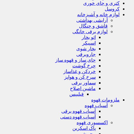
کتری و چای خوری
کروسل
لوازم خانه و آشپزخانه
آرایشی بهداشتی
قاشق و چنگال
لوازم برقی خانگی
اتو بخار
اسپیکر
بخار شوی
جاروبرقی
چای ساز و قهوه ساز
چرخ گوشت
خردکن و غذاساز
سرخ کن و هواپز
سماور برقی
ماشین اصلاح
فیلیپس
ملزومات قهوه
آسیاب قهوه
آسیاب قهوه برقی
آسیاب قهوه دستی
اکسسوری قهوه
پاک اسکرین
پیچر شیر