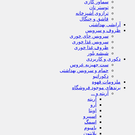
سماور گازی
توستر نان
ترازوی آشپزخانه
قاشق و چنگال
آرایشی بهداشتی
ظروف و سرویس
سرویس چای خوری
سرویس غذا خوری
ظروف غذا خوری
شیشه بلور
دکوری و کاربردی
ست جهیزیه عروس
حمام و سرویس بهداشتی
دکوراتیو
ملزومات قهوه
برندهای موجود فروشگاه
آریته و ...
آریته
آرو
اویتا
اسپیرو
اسمگ
بامبوم
بلانتون