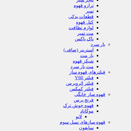
ترازو قهوه
تمپر
قطعات یدکی
کتل قهوه
لوازم نظافت
مت تمپر
ناک باکس
بار سرد
استرینر (صافی)
بار مت
شیکر قهوه
مت بار سرد
فیلترهای قهوه ساز
فیلتر V60
فیلتر ائروپرس
فیلتر کمکس
قهوه ساز خانگی
فرنچ پرس
قهوه جوش ترک
موکاپاد
لانو
قهوه سازهای نسل سوم
سایفون