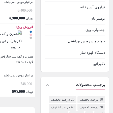
در انبار موجود نمی باشد
ترازوی آشپزخانه
قیمت
5,400,000
اصلی:
4,900,000
توستر نان
تومان
تومان 000
قیمت
فروش ویژه
بستن
جشنواره-ویژه
بود.
فعلی:
تومان 4,900,000.
حمام و سرویس بهداشتی
دستگاه قهوه ساز
همزن و کف شیرساز (فروت
لایف em-521
دکوراتیو
زودپز و پلوپز
در انبار موجود نمی باشد
748,000
برچسب محصولات
ست جهیزیه عروس
695,000
تومان
سرویس پخت و پز
10 درصد تخفیف
20 درصد تخفیف
بستن
30 درصد تخفیف
40 درصد تخفیف
سماور گازی