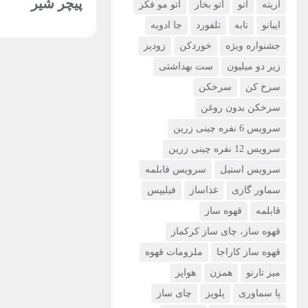
پیچر شیر
آریته
اتو
اتو بخار
اتو مو فکر
ظروف پخت و پز
ایبانو
تابه
تلفورد
جا ادویه
جشنواره ویژه
خوردکن
زودپز
ظروف سرو و پذیرایی
زیر دو میلیون
ست بهداشتی
فلاسک و کلمن
سرخ کن
سرخکن
سرخکن بدون روغن
کتری و چای خوری
سرویس 6 نفره چینی زرین
کروسل
سرویس 12 نفره چینی زرین
سرویس استیل
سرویس قابلمه
لوازم خانه و آشپزخانه
سماور گازی
غذاساز
فیلیپس
ملزومات قهوه
قابلمه
قهوه ساز
قهوه ساز، چای ساز کرکماز
نظافت منزل
قهوه ساز کاراجا
ملزومات قهوه
میز تارنو
همزن
هواپز
پا سماوری
پلوپز
چای ساز