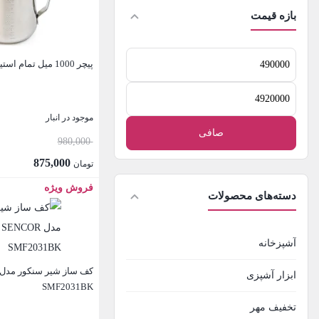
بازه قیمت
حداقل
پیچر 1000 میل تمام استیل مدرج مدل فیوچر
قیمت
حداكثر
قيمت
موجود در انبار
صافی
قیمت
980,000
اصلی:
875,000
تومان
تومان 980,000
قیمت
فروش ویژه
بستن
دسته‌های محصولات
بود.
فعلی:
تومان 875,000.
آشپزخانه
ابزار آشپزی
SMF2031BK
تخفیف مهر