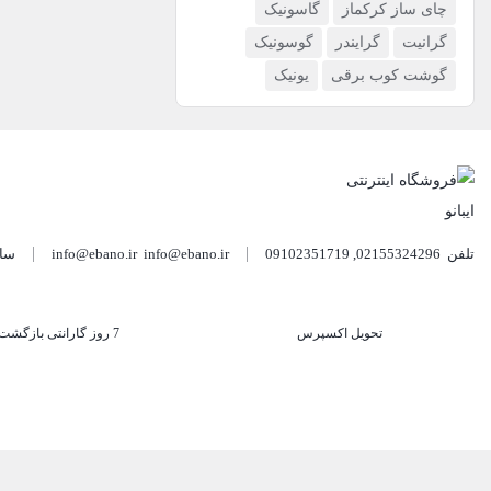
چای ساز کرکماز
گاسونیک
گرانیت
گرایندر
گوسونیک
گوشت کوب برقی
یونیک
تلفن
02155324296
,
09102351719
info@ebano.ir
info@ebano.ir
ساع
تحویل اکسپرس
7 روز گارانتی بازگشت وجه