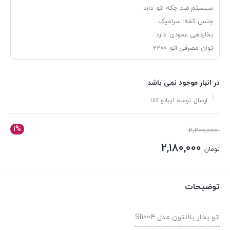
سیستم ضد چکه اتو:
دارد
جنس کفه:
سرامیک
بخاردهی عمودی:
دارد
توان مصرفی اتو:
2200
در انبار موجود نمی باشد
ارسال توسط ایبانو کالا
1%
قیمت
2,200,000
اصلی:
2,180,000
تومان
تومان 2,200,000
قیمت
بود.
فعلی:
توضیحات
تومان 2,180,000.
اتو بخار بلانتون مدل SI1004