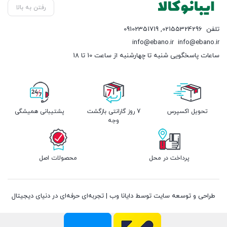
رفتن به بالا
تلفن
02155324296
,
09102351719
info@ebano.ir
info@ebano.ir
ساعات پاسخگویی شنبه تا چهارشنبه از ساعت 10 تا 18
تحویل اکسپرس
7 روز گارانتی بازگشت
پشتیبانی همیشگی
وجه
پرداخت در محل
محصولات اصل
طراحی و توسعه سایت توسط دایانا وب | تجربه‌ای حرفه‌ای در دنیای دیجیتال