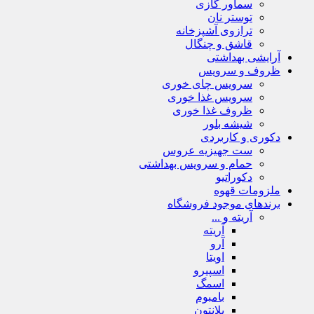
سماور گازی
توستر نان
ترازوی آشپزخانه
قاشق و چنگال
آرایشی بهداشتی
ظروف و سرویس
سرویس چای خوری
سرویس غذا خوری
ظروف غذا خوری
شیشه بلور
دکوری و کاربردی
ست جهیزیه عروس
حمام و سرویس بهداشتی
دکوراتیو
ملزومات قهوه
برندهای موجود فروشگاه
آریته و ...
آریته
آرو
اویتا
اسپیرو
اسمگ
بامبوم
بلانتون