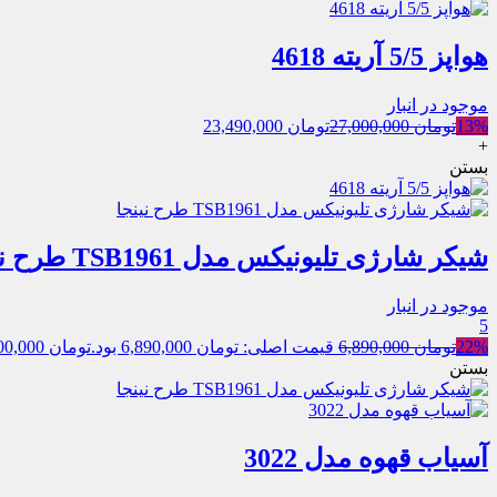
هواپز 5/5 آریته 4618
موجود در انبار
13%
تومان
27,000,000
تومان
23,490,000
+
بستن
شیکر شارژی تلیونیکس مدل TSB1961 طرح نینجا
موجود در انبار
5
22%
تومان
6,890,000
قیمت اصلی: تومان 6,890,000 بود.
تومان
5,400,000
بستن
آسیاب قهوه مدل 3022