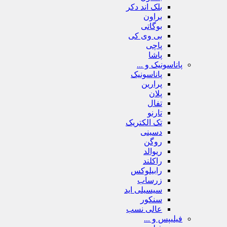
بلک اند دکر
براون
بوگاتی
بی وی کی
پاچی
پاشا
پاناسونیک و ...
پاناسونیک
پرارین
پلان
تفال
تارنو
تک الکتریک
دسینی
روگن
ریوالد
راکلند
رابیلوکس
زرساب
سیسیلی اید
سنکور
عالی نسب
فیلیپس و ...