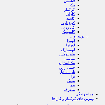
فیلیپس
فکر
کرکماز
کاراجا
کاندید
کویزنارت
کی زد پی
گاسونیک
لویندا و ...
لویندا
لورنزا
لومینارک
مام لوکس
مباشی
مک استایلر
چینی زرین
ناب استیل
نوا
یونیک
بیم
متفرقه
مجله زندگی
بهترین های کرکماز و کاراجا