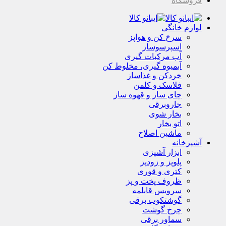
فروشگاه
لوازم خانگی
سرخ کن و هواپز
اسپرسوساز
آب مرکبات گیری
آبمیوه گیری، مخلوط کن
خردکن و غذاساز
فلاسک و کلمن
چای ساز و قهوه ساز
جاروبرقی
بخار شوی
اتو بخار
ماشین اصلاح
آشپزخانه
ابزار آشپزی
پلوپز و زودپز
کتری و قوری
ظروف پخت و پز
سرویس قابلمه
گوشتکوب برقی
چرخ گوشت
سماور برقی