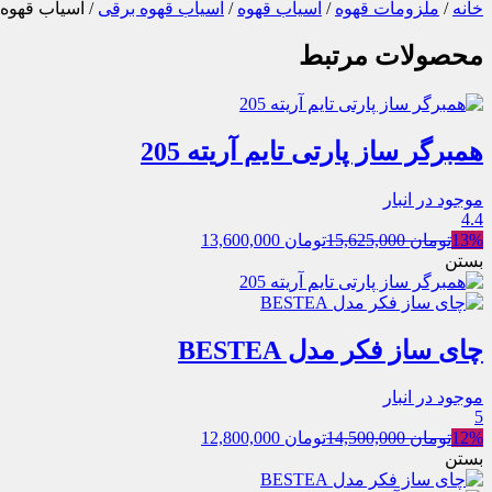
خانه
/
ملزومات قهوه
/
آسیاب قهوه
/
آسیاب قهوه برقی
/ آسیاب قهوه م
محصولات مرتبط
همبرگر ساز پارتی تایم آریته 205
موجود در انبار
4.4
13%
تومان
15,625,000
تومان
13,600,000
بستن
چای ساز فکر مدل BESTEA
موجود در انبار
5
12%
تومان
14,500,000
تومان
12,800,000
بستن