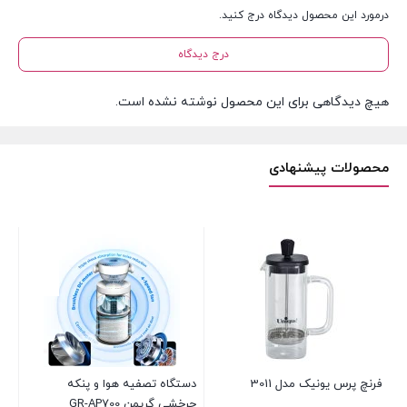
درمورد این محصول دیدگاه درج کنید.
درج دیدگاه
هیچ دیدگاهی برای این محصول نوشته نشده است.
محصولات پیشنهادی
آسی
موج
فرنچ پرس یونیک مدل 3011
دستگاه تصفیه هوا و پنکه
21,900,000
چرخشی گریمن GR-AP700