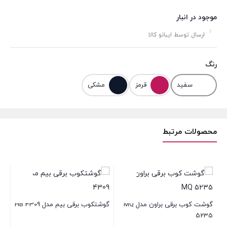
موجود در انبار
ارسال توسط ایبانو کالا
رنگ
سفید
قرمز
مشکی
محصولات مرتبط
+
گوشت کوب برقی براون مدل MQ
گوشتکوب برقی بیم مدل HB 4309
گو
00
5235