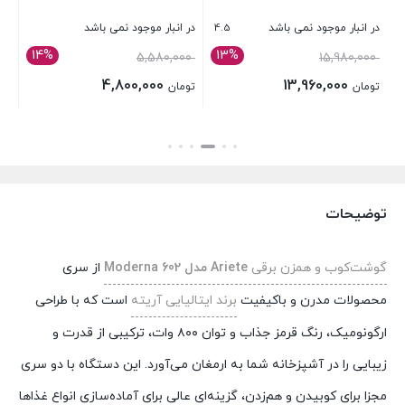
4.5
در انبار موجود نمی باشد
در انبار موجود نمی باشد
در 
14%
13%
قیمت
قیمت
5,580,000
15,980,000
تو
اصلی:
اصلی:
4,800,000
13,960,000
تومان
تومان
تومان 15,980,000
تومان 5,580,000
قیمت
قیمت
بستن
بستن
بست
بود.
بود.
فعلی:
فعلی:
تومان 13,960,000.
تومان 4,800,000.
توضیحات
گوشت‌کوب و همزن برقی
Ariete مدل Moderna 602
از سری
محصولات مدرن و باکیفیت
برند ایتالیایی آریته
است که با طراحی
ارگونومیک، رنگ قرمز جذاب و توان ۸۰۰ وات، ترکیبی از قدرت و
زیبایی را در آشپزخانه شما به ارمغان می‌آورد. این دستگاه با دو سری
مجزا برای کوبیدن و هم‌زدن، گزینه‌ای عالی برای آماده‌سازی انواع غذاها