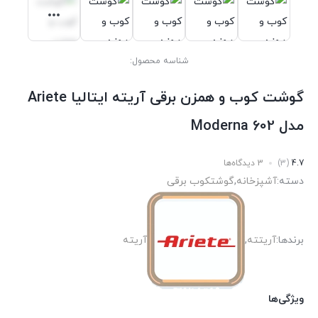
شناسه محصول:
گوشت کوب و همزن برقی آریته ایتالیا Ariete
مدل 602 Moderna
4.7
(3)
3 دیدگاه‌ها
دسته:
آشپزخانه
,
گوشتکوب برقی
برندها:
آریتته
,
آریته
ویژگی‌ها