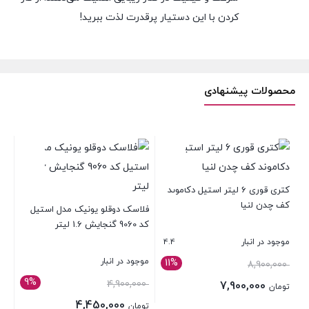
کردن با این دستیار پرقدرت لذت ببرید!
محصولات پیشنهادی
کتری قوری 6 لیتر استیل دکاموند
چاق
کف چدن لنیا
فلاسک دوقلو یونیک مدل استیل
کد 9060 گنجایش 1.6 لیتر
4.4
موجود در انبار
موج
موجود در انبار
11%
قیمت
1,700,000
8,900,000
9%
اصلی:
قیمت
4,900,000
7,900,000
تومان
تو
تومان 8,900,000
اصلی:
4,450,000
قیمت
قی
تومان