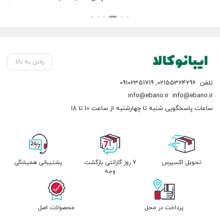
بستن
بست
بود.
تومان 4,900,000
فعلی:
قیمت
فعل
بستن
بود.
تومان 7,900,000.
فعلی:
تومان 
تومان 4,450,000.
رفتن به بالا
تلفن
02155324296
,
09102351719
info@ebano.ir
info@ebano.ir
ساعات پاسخگویی شنبه تا چهارشنبه از ساعت 10 تا 18
تحویل اکسپرس
7 روز گارانتی بازگشت
پشتیبانی همیشگی
وجه
پرداخت در محل
محصولات اصل