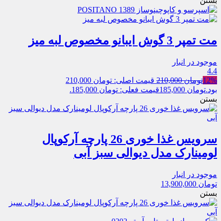
بستن
مت تمپر 3 گوش ایبانو مخصوص لبه میز
موجود در انبار
4.4
12%
تومان
210,000
قیمت اصلی: تومان 210,000
بود.
تومان
185,000
قیمت فعلی: تومان 185,000.
بستن
سرویس غذا خوری 26 پارچه آرکوپال
لومینارک مدل دیوالی سبز آبی
موجود در انبار
تومان
13,900,000
بستن