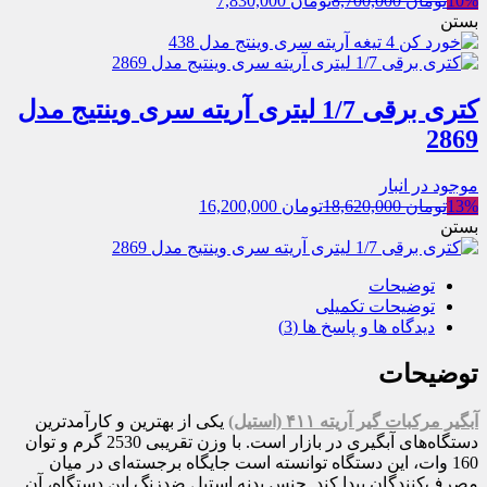
10%
تومان
8,700,000
تومان
7,830,000
بستن
کتری برقی 1/7 لیتری آریته سری وینتیج مدل
2869
موجود در انبار
13%
تومان
18,620,000
تومان
16,200,000
بستن
توضیحات
توضیحات تکمیلی
دیدگاه ها و پاسخ ها (3)
توضیحات
آبگیر مرکبات گیر آریته ۴۱۱ (استیل)
یکی از بهترین و کارآمدترین
دستگاه‌های آبگیری در بازار است. با وزن تقریبی 2530 گرم و توان
160 وات، این دستگاه توانسته است جایگاه برجسته‌ای در میان
مصرف‌کنندگان پیدا کند. جنس بدنه استیل ضدزنگ این دستگاه، آن