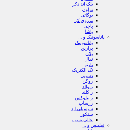
بلک اند دکر
براون
بوگاتی
بی وی کی
پاچی
پاشا
پاناسونیک و ...
پاناسونیک
پرارین
پلان
تفال
تارنو
تک الکتریک
دسینی
روگن
ریوالد
راکلند
رابیلوکس
زرساب
سیسیلی اید
سنکور
عالی نسب
فیلیپس و ...