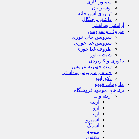
سماور گازی
توستر نان
ترازوی آشپزخانه
قاشق و چنگال
آرایشی بهداشتی
ظروف و سرویس
سرویس چای خوری
سرویس غذا خوری
ظروف غذا خوری
شیشه بلور
دکوری و کاربردی
ست جهیزیه عروس
حمام و سرویس بهداشتی
دکوراتیو
ملزومات قهوه
برندهای موجود فروشگاه
آریته و ...
آریته
آرو
اویتا
اسپیرو
اسمگ
بامبوم
بلانتون