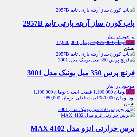
پاپ کورن ساز آریته پارتی تایم 2957B
موجود در انبار
13%
تومان
14,875,000
تومان
12,940,000
بستن
فرنچ پرس 350 میل یونیک مدل 3001
موجود در انبار
18%
تومان
1,190,000
قیمت اصلی: تومان 1,190,000
بود.
تومان
980,000
قیمت فعلی: تومان 980,000.
بستن
برس حرارتی انزو مدل 4102 MAX