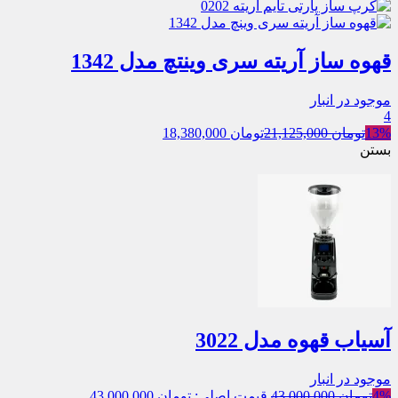
قهوه ساز آریته سری وینتچ مدل 1342
موجود در انبار
4
13%
تومان
21,125,000
تومان
18,380,000
بستن
آسیاب قهوه مدل 3022
موجود در انبار
4%
تومان
43,000,000
قیمت اصلی: تومان 43,000,000