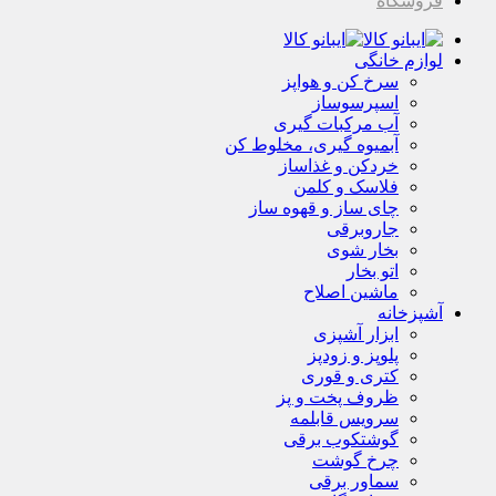
فروشگاه
لوازم خانگی
سرخ کن و هواپز
اسپرسوساز
آب مرکبات گیری
آبمیوه گیری، مخلوط کن
خردکن و غذاساز
فلاسک و کلمن
چای ساز و قهوه ساز
جاروبرقی
بخار شوی
اتو بخار
ماشین اصلاح
آشپزخانه
ابزار آشپزی
پلوپز و زودپز
کتری و قوری
ظروف پخت و پز
سرویس قابلمه
گوشتکوب برقی
چرخ گوشت
سماور برقی