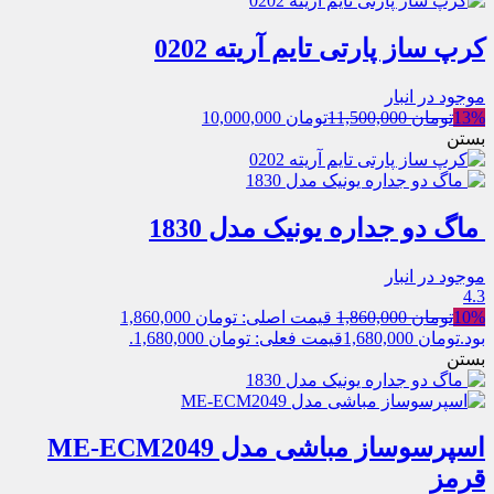
کرپ ساز پارتی تایم آریته 0202
موجود در انبار
13%
تومان
11,500,000
تومان
10,000,000
بستن
ماگ دو جداره یونیک مدل 1830
موجود در انبار
4.3
10%
تومان
1,860,000
قیمت اصلی: تومان 1,860,000
بود.
تومان
1,680,000
قیمت فعلی: تومان 1,680,000.
بستن
اسپرسوساز مباشی مدل ME-ECM2049
قرمز