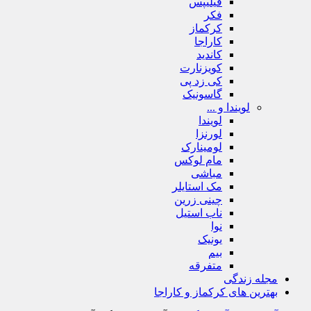
فیلیپس
فکر
کرکماز
کاراجا
کاندید
کویزنارت
کی زد پی
گاسونیک
لویندا و ...
لویندا
لورنزا
لومینارک
مام لوکس
مباشی
مک استایلر
چینی زرین
ناب استیل
نوا
یونیک
بیم
متفرقه
مجله زندگی
بهترین های کرکماز و کاراجا