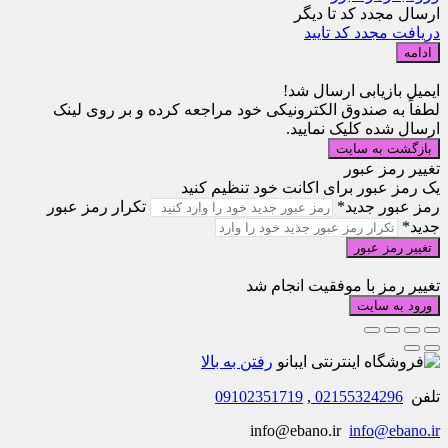
ارسال مجدد کد تا
دیگر
دریافت مجدد کد تایید
ادامه
ایمیل بازیابی ارسال شد!
لطفاً به صندوق الکترونیکی خود مراجعه کرده و بر روی لینک
ارسال شده کلیک نمایید.
بازگشت به سایت
تغییر رمز عبور
یک رمز عبور برای اکانت خود تنظیم کنید
رمز عبور جدید*
تکرار رمز عبور
جدید*
تغییر رمز عبور
تغییر رمز با موفقیت انجام شد
ورود به سایت
رفتن به بالا
تلفن
02155324296
,
09102351719
info@ebano.ir
info@ebano.ir