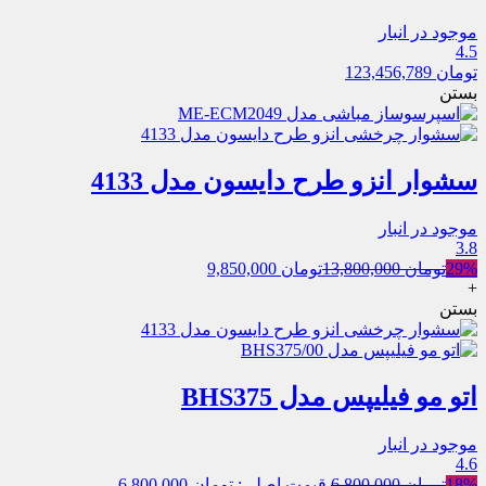
موجود در انبار
4.5
تومان
123,456,789
بستن
سشوار انزو طرح دایسون مدل 4133
موجود در انبار
3.8
29%
تومان
13,800,000
تومان
9,850,000
+
بستن
اتو مو فیلیپس مدل BHS375
موجود در انبار
4.6
18%
تومان
6,800,000
قیمت اصلی: تومان 6,800,000