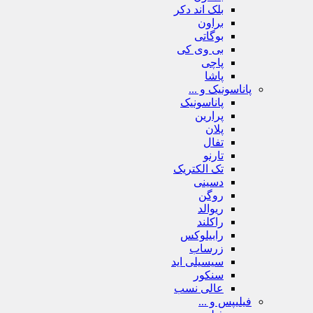
بلک اند دکر
براون
بوگاتی
بی وی کی
پاچی
پاشا
پاناسونیک و ...
پاناسونیک
پرارین
پلان
تفال
تارنو
تک الکتریک
دسینی
روگن
ریوالد
راکلند
رابیلوکس
زرساب
سیسیلی اید
سنکور
عالی نسب
فیلیپس و ...