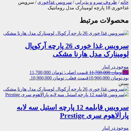
خانه
/
ظروف سرو و پذیرایی
/
سرویس غذاخوری
/ سرویس
غذاخوری 18 پارچه لومینارک مدل رومانتیک
محصولات مرتبط
سرویس غذا خوری 26 پارچه آرکوپال
لومینارک مدل هارنا مشکی
موجود در انبار
7%
تومان
11,700,000
قیمت اصلی: تومان 11,700,000
بود.
تومان
10,900,000
قیمت فعلی: تومان 10,900,000.
بستن
سرویس قابلمه 12 پارچه استیل سه لایه
پارالاهوم سری Prestige
موجود در انبار