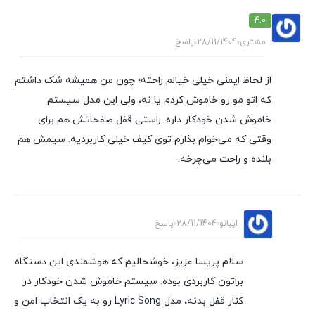
4.0
مشتری
28/11/1404
پاسخ
از لحاظ ایمنی خیلی خیالم راحته؛ چون من همیشه شک داشتم
که اتو مو رو خاموش کردم یا نه، ولی این مدل سیستم
خاموش شدن خودکار داره. راستی قفل صفحاتش هم برای
وقتی که می‌خوام بذارم توی کیف خیلی کاربردیه. سیمش هم
بلنده و راحت می‌چرخه.
ایبانو
28/11/1404
پاسخ
سلام پریسا عزیز، خوشحالیم که هوشمندی این دستگاه
براتون کاربردی بوده. سیستم خاموش شدن خودکار در
کنار قفل بدنه، مدل Lyric Song رو به یک انتخاب امن و