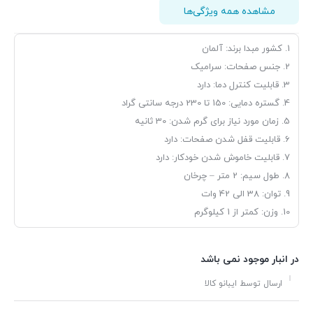
مشاهده همه ویژگی‌ها
1. کشور مبدا برند: آلمان
2. جنس صفحات: سرامیک
3. قابلیت کنترل دما: دارد
4. گستره دمایی: 150 تا 230 درجه سانتی گراد
5. زمان مورد نیاز برای گرم شدن: 30 ثانیه
6. قابلیت قفل شدن صفحات: دارد
7. قابلیت خاموش شدن خودکار: دارد
8. طول سیم: 2 متر – چرخان
9. توان: 38 الی 42 وات
10. وزن: کمتر از 1 کیلوگرم
در انبار موجود نمی باشد
ارسال توسط ایبانو کالا