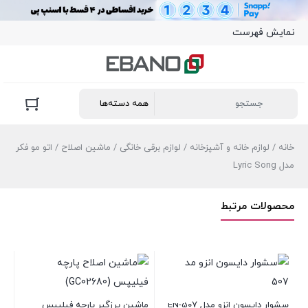
نمایش فهرست
خانه
/
لوازم خانه و آشپزخانه
/
لوازم برقی خانگی
/
ماشین اصلاح
/ اتو مو فکر
مدل Lyric Song
محصولات مرتبط
سشوار دایسون انزو مدل EN-507
ماشین پرزگیر پارچه فیلیپس
سشوار 