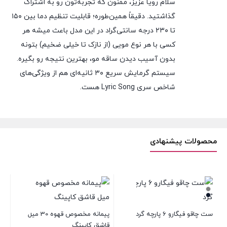
سلام رویا عزیز، ممنون که تجربه‌تون رو به اشتراک
گذاشتید. دقیقاً همین‌طوره؛ قابلیت تنظیم دما بین ۱۵۰
تا ۲۳۰ درجه سانتی‌گراد در این مدل باعث میشه هر
کسی با هر نوع مویی (از نازک تا خیلی ضخیم) بتونه
بدون آسیب دیدن ساقه مو، بهترین نتیجه رو بگیره.
سیستم گرمایش سریع ۳۰ ثانیه‌ای هم از ویژگی‌های
شاخص سری Lyric Song هست.
محصولات پیشنهادی
ست چاقو فیگارو 6 پارچه گرد
پیمانه مخصوص قهوه 30 میل
بش
قاشق کاپینگ
اس