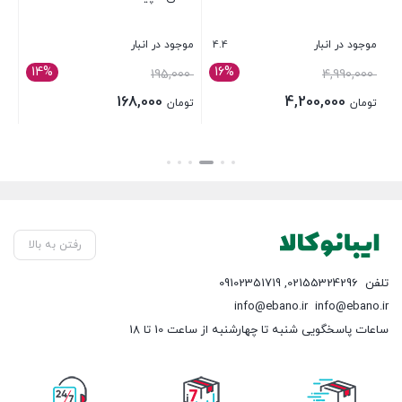
4
4.4
موجود در انبار
موجود در انبار
موج
14%
16%
قیمت
4,990,000
195,000
بر
اصلی:
168,000
4,200,000
تومان
تومان
تومان 195,000
قیمت
بستن
بستن
بست
بود.
فعلی:
تومان 168,000.
رفتن به بالا
تلفن
02155324296
,
09102351719
info@ebano.ir
info@ebano.ir
ساعات پاسخگویی شنبه تا چهارشنبه از ساعت 10 تا 18