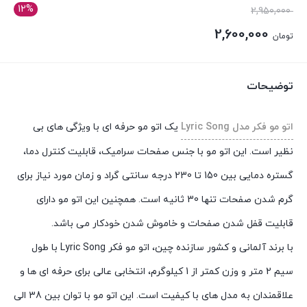
12%
قیمت
2,950,000
اصلی:
2,600,000
تومان
تومان 2,950,000
قیمت
بود.
فعلی:
توضیحات
تومان 2,600,000.
اتو مو فکر مدل Lyric Song
یک اتو مو حرفه ای با ویژگی های بی
نظیر است. این اتو مو با جنس صفحات سرامیک، قابلیت کنترل دما،
گستره دمایی بین 150 تا 230 درجه سانتی گراد و زمان مورد نیاز برای
گرم شدن صفحات تنها 30 ثانیه است. همچنین این اتو مو دارای
قابلیت قفل شدن صفحات و خاموش شدن خودکار می باشد.
با برند آلمانی و کشور سازنده چین، اتو مو فکر Lyric Song با طول
سیم 2 متر و وزن کمتر از 1 کیلوگرم، انتخابی عالی برای حرفه ای ها و
علاقمندان به مدل های با کیفیت است. این اتو مو با توان بین 38 الی