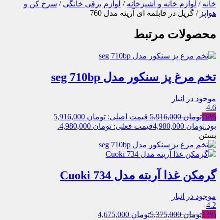
خانه
/
لوازم خانه و آشپزخانه
/
لوازم برقی خانگی
/
سرخ کن و
هواپز
/ گریل در قابلمه ای آریته مدل 760
محصولات مرتبط
تخم مرغ پز سنکور مدل seg 710bp
موجود در انبار
4.6
16%
تومان
5,916,000
قیمت اصلی: تومان 5,916,000
بود.
تومان
4,980,000
قیمت فعلی: تومان 4,980,000.
بستن
گرمکن غذا آریته مدل Cuoki 734
موجود در انبار
4.2
13%
تومان
5,375,000
تومان
4,675,000