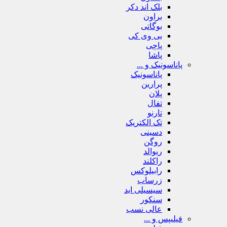
بلک اند دکر
براون
بوگاتی
بی وی کی
پاچی
پاشا
پاناسونیک و ...
پاناسونیک
پرارین
پلان
تفال
تارنو
تک الکتریک
دسینی
روگن
ریوالد
راکلند
رابیلوکس
زرساب
سیسیلی اید
سنکور
عالی نسب
فیلیپس و ...