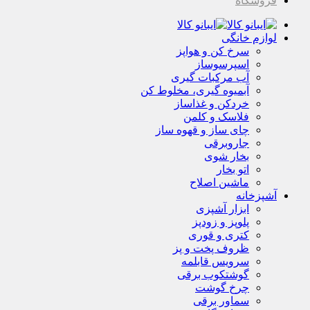
فروشگاه
لوازم خانگی
سرخ کن و هواپز
اسپرسوساز
آب مرکبات گیری
آبمیوه گیری، مخلوط کن
خردکن و غذاساز
فلاسک و کلمن
چای ساز و قهوه ساز
جاروبرقی
بخار شوی
اتو بخار
ماشین اصلاح
آشپزخانه
ابزار آشپزی
پلوپز و زودپز
کتری و قوری
ظروف پخت و پز
سرویس قابلمه
گوشتکوب برقی
چرخ گوشت
سماور برقی