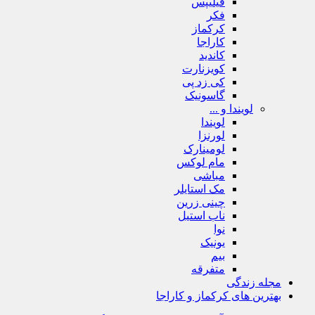
فیلیپس
فکر
کرکماز
کاراجا
کاندید
کویزنارت
کی زد پی
گاسونیک
لویندا و ...
لویندا
لورنزا
لومینارک
مام لوکس
مباشی
مک استایلر
چینی زرین
ناب استیل
نوا
یونیک
بیم
متفرقه
مجله زندگی
بهترین های کرکماز و کاراجا