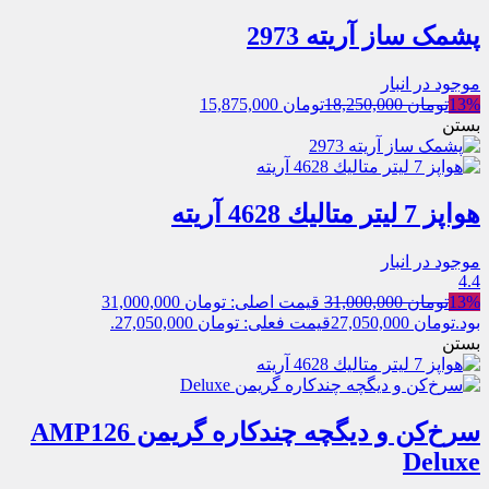
پشمک ساز آریته 2973
موجود در انبار
13%
تومان
18,250,000
تومان
15,875,000
بستن
هواپز 7 ليتر متاليك 4628 آریته
موجود در انبار
4.4
13%
تومان
31,000,000
قیمت اصلی: تومان 31,000,000
بود.
تومان
27,050,000
قیمت فعلی: تومان 27,050,000.
بستن
سرخ‌کن و دیگچه چندکاره گریمن AMP126
Deluxe