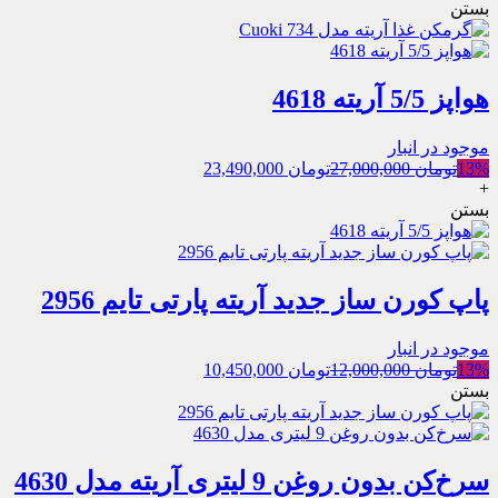
بستن
هواپز 5/5 آریته 4618
موجود در انبار
13%
تومان
27,000,000
تومان
23,490,000
+
بستن
پاپ کورن ساز جدید آریته پارتی تایم 2956
موجود در انبار
13%
تومان
12,000,000
تومان
10,450,000
بستن
سرخ‌کن بدون روغن 9 لیتری آریته مدل 4630