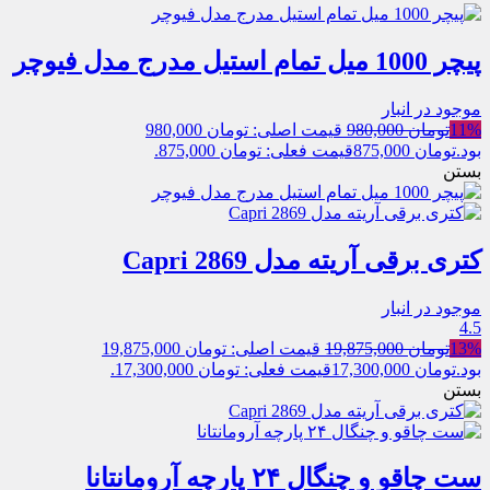
پیچر 1000 میل تمام استیل مدرج مدل فیوچر
موجود در انبار
11%
تومان
980,000
قیمت اصلی: تومان 980,000
بود.
تومان
875,000
قیمت فعلی: تومان 875,000.
بستن
کتری برقی آریته مدل 2869 Capri
موجود در انبار
4.5
13%
تومان
19,875,000
قیمت اصلی: تومان 19,875,000
بود.
تومان
17,300,000
قیمت فعلی: تومان 17,300,000.
بستن
ست چاقو و چنگال ۲۴ پارچه آرومانتانا