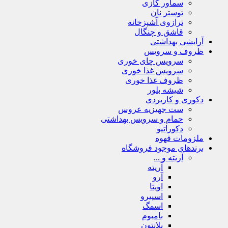
سماور گازی
توستر نان
ترازوی آشپزخانه
قاشق و چنگال
آرایشی بهداشتی
ظروف و سرویس
سرویس چای خوری
سرویس غذا خوری
ظروف غذا خوری
شیشه بلور
دکوری و کاربردی
ست جهیزیه عروس
حمام و سرویس بهداشتی
دکوراتیو
ملزومات قهوه
برندهای موجود فروشگاه
آریته و ...
آریته
آرو
اویتا
اسپیرو
اسمگ
بامبوم
بلانتون