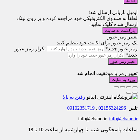
ادامه
ایمیل بازیابی ارسال شد!
لطفاً به صندوق الکترونیکی خود مراجعه کرده و بر روی لینک
ارسال شده کلیک نمایید.
بازگشت به سایت
تغییر رمز عبور
یک رمز عبور برای اکانت خود تنظیم کنید
رمز عبور جدید*
تکرار رمز عبور
جدید*
تغییر رمز عبور
تغییر رمز با موفقیت انجام شد
ورود به سایت
رفتن به بالا
تلفن
02155324296
,
09102351719
info@ebano.ir
info@ebano.ir
ساعات پاسخگویی شنبه تا چهارشنبه از ساعت 10 تا 18