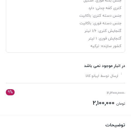
جنس بدنه قوری: استیل
کتری کفه چدنی: دارد
جنس دسته کتری: باکالیت
جنس دسته قوری: باکالیت
گنجایش کتری: 1/6 لیتر
گنجایش قوری: 1 لیتر
کشور سازنده: ترکیه
در انبار موجود نمی باشد
ارسال توسط ایبانو کالا
9%
قیمت
2,300,000
اصلی:
2,100,000
تومان
تومان 2,300,000
قیمت
بود.
فعلی:
توضیحات
تومان 2,100,000.