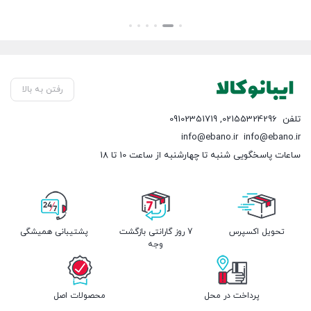
رفتن به بالا
تلفن
02155324296
,
09102351719
info@ebano.ir
info@ebano.ir
ساعات پاسخگویی شنبه تا چهارشنبه از ساعت 10 تا 18
تحویل اکسپرس
7 روز گارانتی بازگشت
پشتیبانی همیشگی
وجه
پرداخت در محل
محصولات اصل