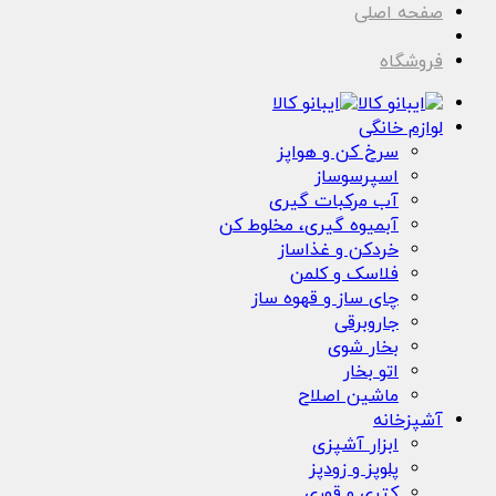
صفحه اصلی
فروشگاه
لوازم خانگی
سرخ کن و هواپز
اسپرسوساز
آب مرکبات گیری
آبمیوه گیری، مخلوط کن
خردکن و غذاساز
فلاسک و کلمن
چای ساز و قهوه ساز
جاروبرقی
بخار شوی
اتو بخار
ماشین اصلاح
آشپزخانه
ابزار آشپزی
پلوپز و زودپز
کتری و قوری