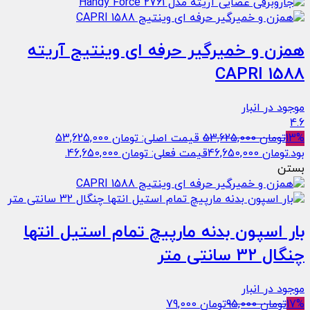
همزن و خمیرگیر حرفه ای وينتیج آریته
CAPRI 1588
موجود در انبار
4.6
13%
تومان
53,625,000
قیمت اصلی: تومان 53,625,000
بود.
تومان
46,650,000
قیمت فعلی: تومان 46,650,000.
بستن
بار اسپون بدنه مارپیچ تمام استیل انتها
چنگال 32 سانتی متر
موجود در انبار
17%
تومان
95,000
تومان
79,000