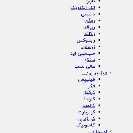
تارنو
تک الکتریک
دسینی
روگن
ریوالد
راکلند
رابیلوکس
زرساب
سیسیلی اید
سنکور
عالی نسب
فیلیپس و ...
فیلیپس
فکر
کرکماز
کاراجا
کاندید
کویزنارت
کی زد پی
گاسونیک
لویندا و ...