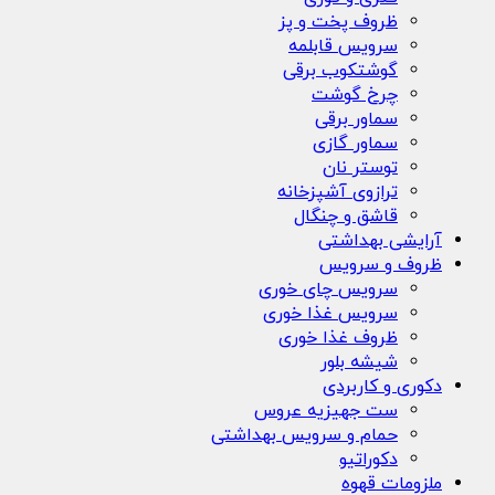
ظروف پخت و پز
سرویس قابلمه
گوشتکوب برقی
چرخ گوشت
سماور برقی
سماور گازی
توستر نان
ترازوی آشپزخانه
قاشق و چنگال
آرایشی بهداشتی
ظروف و سرویس
سرویس چای خوری
سرویس غذا خوری
ظروف غذا خوری
شیشه بلور
دکوری و کاربردی
ست جهیزیه عروس
حمام و سرویس بهداشتی
دکوراتیو
ملزومات قهوه