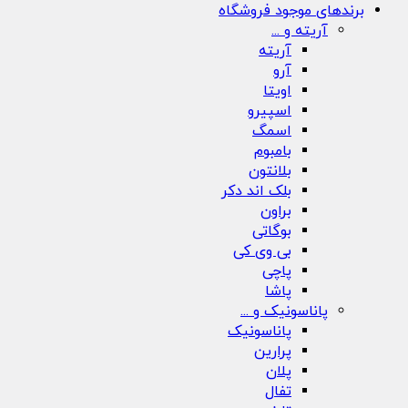
برندهای موجود فروشگاه
آریته و ...
آریته
آرو
اویتا
اسپیرو
اسمگ
بامبوم
بلانتون
بلک اند دکر
براون
بوگاتی
بی وی کی
پاچی
پاشا
پاناسونیک و ...
پاناسونیک
پرارین
پلان
تفال