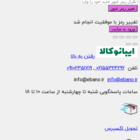
تغییر رمز عبور
تغییر رمز با موفقیت انجام شد
ورود به سایت
رفتن به بالا
تلفن
02155324296
,
09102351719
info@ebano.ir
info@ebano.ir
ساعات پاسخگویی شنبه تا چهارشنبه از ساعت 10 تا 18
تحویل اکسپرس