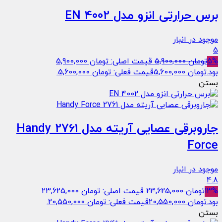
برس حرارتی انزو مدل EN 4002
موجود در انبار
5
5%
تومان
5,900,000
قیمت اصلی: تومان 5,900,000
بود.
تومان
5,600,000
قیمت فعلی: تومان 5,600,000.
بستن
جاروبرقی عصایی آریته مدل 2761 Handy
Force
موجود در انبار
4.8
13%
تومان
23,625,000
قیمت اصلی: تومان 23,625,000
بود.
تومان
20,550,000
قیمت فعلی: تومان 20,550,000.
بستن