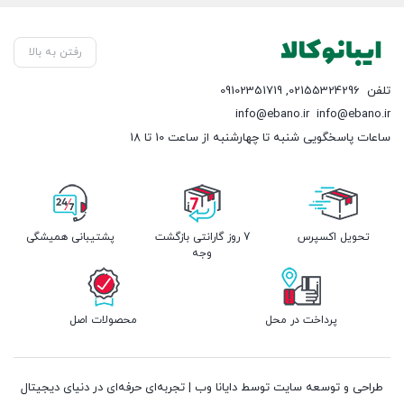
رفتن به بالا
تلفن
02155324296
,
09102351719
info@ebano.ir
info@ebano.ir
ساعات پاسخگویی شنبه تا چهارشنبه از ساعت 10 تا 18
تحویل اکسپرس
7 روز گارانتی بازگشت
پشتیبانی همیشگی
وجه
پرداخت در محل
محصولات اصل
طراحی و توسعه سایت توسط دایانا وب | تجربه‌ای حرفه‌ای در دنیای دیجیتال