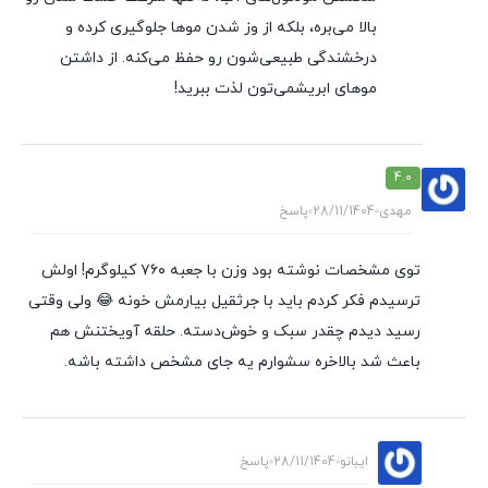
بالا می‌بره، بلکه از وز شدن موها جلوگیری کرده و
درخشندگی طبیعی‌شون رو حفظ می‌کنه. از داشتن
موهای ابریشمی‌تون لذت ببرید!
4.0
مهدی
28/11/1404
پاسخ
توی مشخصات نوشته بود وزن با جعبه ۷۶۰ کیلوگرم! اولش
ترسیدم فکر کردم باید با جرثقیل بیارمش خونه 😂 ولی وقتی
رسید دیدم چقدر سبک و خوش‌دسته. حلقه آویختنش هم
باعث شد بالاخره سشوارم یه جای مشخص داشته باشه.
ایبانو
28/11/1404
پاسخ