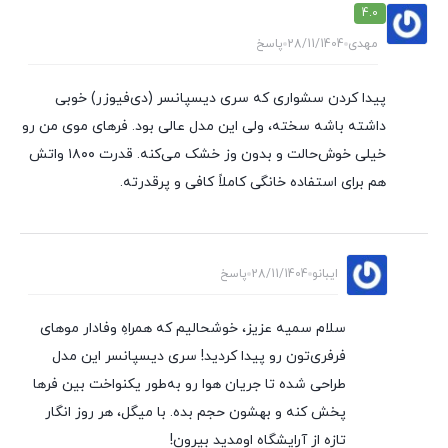
4.0
مهدی
28/11/1404
پاسخ
پیدا کردن سشواری که سری دیسپانسر (دی‌فیوزر) خوبی
داشته باشه سخته، ولی این مدل عالی بود. فرهای موی من رو
خیلی خوش‌حالت و بدون وز خشک می‌کنه. قدرت ۱۸۰۰ واتش
هم برای استفاده خانگی کاملاً کافی و پرقدرته.
ایبانو
28/11/1404
پاسخ
سلام سمیه عزیز، خوشحالیم که همراهِ وفادار موهای
فرفری‌تون رو پیدا کردید! سری دیسپانسر این مدل
طراحی شده تا جریان هوا رو به‌طور یکنواخت بین فرها
پخش کنه و بهشون حجم بده. با میگل، هر روز انگار
تازه از آرایشگاه اومدید بیرون!