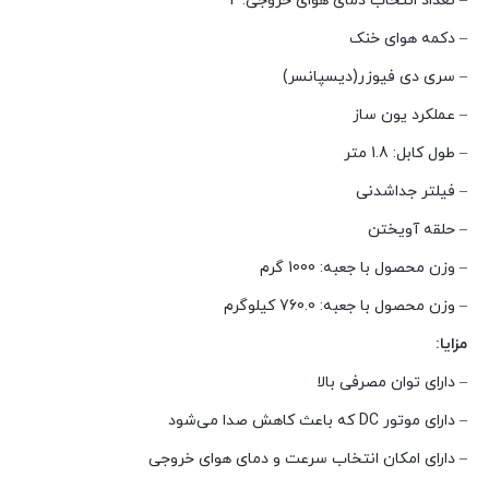
– تعداد انتخاب دمای هوای خروجی: 2
– دکمه هوای خنک
– سری دی فیوزر(دیسپانسر)
– عملکرد یون ساز
– طول کابل: 1.8 متر
– فیلتر جداشدنی
– حلقه آویختن
– وزن محصول با جعبه: 1000 گرم
– وزن محصول با جعبه: 760.0 کیلوگرم
مزایا:
– دارای توان مصرفی بالا
– دارای موتور DC که باعث کاهش صدا می‌شود
– دارای امکان انتخاب سرعت و دمای هوای خروجی