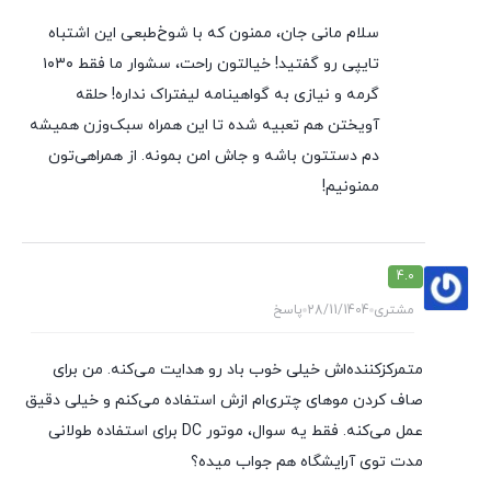
سلام مانی جان، ممنون که با شوخ‌طبعی این اشتباه
تایپی رو گفتید! خیالتون راحت، سشوار ما فقط ۱۰۳۰
گرمه و نیازی به گواهینامه لیفتراک نداره! حلقه
آویختن هم تعبیه شده تا این همراه سبک‌وزن همیشه
دم دستتون باشه و جاش امن بمونه. از همراهی‌تون
ممنونیم!
4.0
مشتری
28/11/1404
پاسخ
متمرکزکننده‌اش خیلی خوب باد رو هدایت می‌کنه. من برای
صاف کردن موهای چتری‌ام ازش استفاده می‌کنم و خیلی دقیق
عمل می‌کنه. فقط یه سوال، موتور DC برای استفاده طولانی
مدت توی آرایشگاه هم جواب میده؟