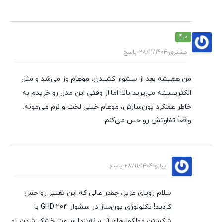
4.0
مشتری
28/11/1404
پاسخ
من همیشه بعد از سشوار کشیدن، موهام وز می‌شد و مثل
الکتریسیته می‌پرید بالا! اما از وقتی این مدل رو خریدم به
خاطر عملکرد یون‌سازش، موهام خیلی لخت و نرم می‌مونه.
واقعاً تفاوتش رو حس می‌کنم.
ایبانو
28/11/1404
پاسخ
سلام رویای عزیز، چقدر عالی که این تغییر رو حس
کردید! تکنولوژی یون‌ساز در سشوار GHD 204 با
شکستن مولکول‌های آب، نه‌تنها سرعت خشک شدن رو