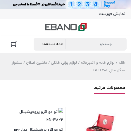
نمایش فهرست
خانه
/
لوازم خانه و آشپزخانه
/
لوازم برقی خانگی
/
ماشین اصلاح
/ سشوار
میگل مدل GHD 204
محصولات مرتبط
اتو مو انزو پروفیشینال مدل EN-
سشوار برس‌دار انزو مدل EN-4123
سشوار گوسونیک مدل GHD -224