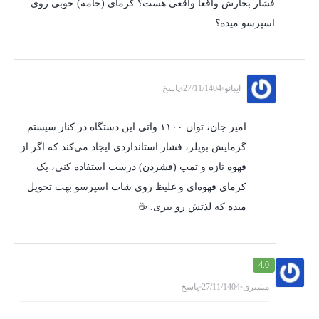
فشار بخارش واقعاً واقعی هست؟ کرمای (خامه) خوبی روی
اسپرسو میده؟
ایبانو
27/11/1404
پاسخ
امیر جان، توان ۱۱۰۰ واتی این دستگاه در کنار سیستم
گرمایش بویلر، فشار استانداردی ایجاد می‌کند که اگر از
قهوه تازه و تمپ (فشردن) درست استفاده کنی، یک
کرمای قهوه‌ای و غلیظ روی شات اسپرسو بهت تحویل
میده که لذتش رو ببری. ☕️
4.0
مشتری
27/11/1404
پاسخ