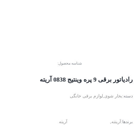
شناسه محصول:
رادیاتور برقی 9 پره وینتیج 0838 آریته
دسته:
بخار شوی
,
لوازم برقی خانگی
برندها:
آریتته
,
آریته