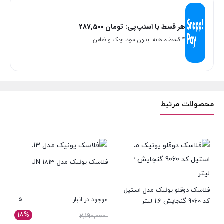
یونیک
هر قسط با اسنپ‌پی:
تومان
287,500
مدل
۴ قسط ماهانه. بدون سود، چک و ضامن.
1846
عدد
محصولات مرتبط
فلاسک یونیک مدل UN-1813
+
تراول م
فلاسک دوقلو یونیک مدل استیل
5
4
موجود در انبار
کد 9060 گنجایش 1.6 لیتر
موج
18%
قیمت
2,190,000