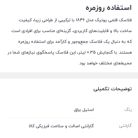
استفاده
روزمره
فلاسک
قلمی
یونیک
مدل
1846
با
ترکیبی
از
طراحی
زیبا،
کیفیت
ساخت
بالا
و
قابلیت‌های
کاربردی،
گزینه‌ای
مناسب
برای
افرادی
است
که
به
دنبال
یک
فلاسک
جمع‌وجور
و
کارآمد
برای
استفاده
روزمره
هستند.
با
گنجایش
0.35
لیتر،
این
فلاسک
پاسخگوی
نیازهای
شما
در
محیط‌های
مختلف
خواهد
بود.
توضیحات تکمیلی
رنگ
استیل براق
گارانتی
گارانتی اصالت و سلامت فیزیکی کالا