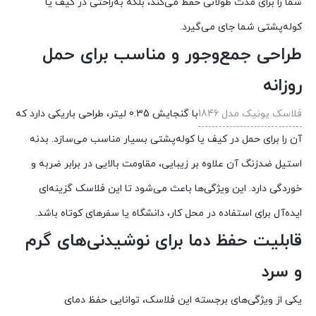
شما
را
برای
مدت
طولانی
حفظ
می‌کند،
بلکه
به‌راحتی
در
کیف
یا
کوله‌پشتی
شما
جای
می‌گیرد.
طراحی
جمع‌وجور
و
مناسب
برای
حمل
روزانه
فلاسک
یونیک
مدل
1846
با
گنجایش
0.35
لیتر،
طراحی
باریکی
دارد
که
آن
را
برای
حمل
در
کیف
یا
کوله‌پشتی
بسیار
مناسب
می‌سازد.
بدنه
استیل
ضدزنگ
آن
علاوه
بر
زیبایی،
مقاومت
بالایی
در
برابر
ضربه
و
خوردگی
دارد.
این
ویژگی‌ها
باعث
می‌شود
تا
این
فلاسک
گزینه‌ای
ایده‌آل
برای
استفاده
در
محل
کار،
دانشگاه
یا
سفرهای
کوتاه
باشد.
قابلیت
حفظ
دما
برای
نوشیدنی‌های
گرم
و
سرد
یکی
از
ویژگی‌های
برجسته
این
فلاسک،
توانایی
حفظ
دمای