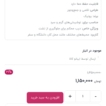
قابلیت
حفظ
دما:
دارد
طراحی:
قلمی
و
جمع‌وجور
برند:
یونیک
مناسب
برای:
نوشیدنی‌های
گرم
و
سرد
ویژگی
خاص:
درب
محکم
برای
جلوگیری
از
نشت
کاربرد:
محیط‌های
مختلف
مانند
محل
کار،
دانشگاه
و
سفر
موجود در انبار
ارسال توسط ایبانو کالا
21%
قیمت
1,450,000
اصلی:
1,150,000
تومان
تومان 1,450,000
قیمت
بود.
فعلی:
-
+
افزودن به سبد خرید
فلاسک
تومان 1,150,000.
قلمی