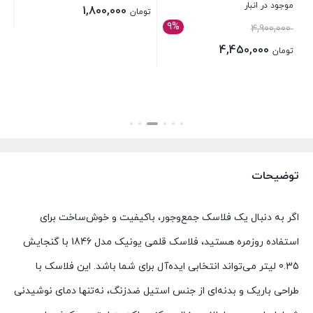
موجود در انبار
اصلی:
790,000
1,800,000
تومان
9%
قیمت
تومان 2,190,000
4,900,000
قیمت
تو
بستن
اصلی:
بود.
4,450,000
فعلی:
تومان
بست
تومان 4,900,000
قیمت
تومان 1,800,000.
بستن
بود.
فعلی:
تومان 4,450,000.
توضیحات
اگر
به
دنبال
یک
فلاسک
جمع‌وجور،
باکیفیت
و
خوش‌ساخت
برای
استفاده
روزمره
هستید،
فلاسک
قلمی
یونیک
مدل
1846
با
گنجایش
0.35
لیتر
می‌تواند
انتخابی
ایده‌آل
برای
شما
باشد.
این
فلاسک
با
طراحی
باریک
و
بدنه‌ای
از
جنس
استیل
ضدزنگ،
نه‌تنها
دمای
نوشیدنی