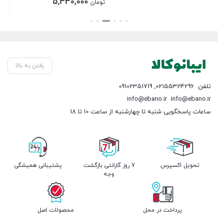
اصلی:
5,330,000
تومان
تومان 6,125,000
قیمت
بستن
بود.
فعلی:
تومان 5,330,000.
رفتن به بالا
تلفن
02155324296
,
09102351719
info@ebano.ir
info@ebano.ir
ساعات پاسخگویی شنبه تا چهارشنبه از ساعت 10 تا 18
تحویل اکسپرس
7 روز گارانتی بازگشت
پشتیبانی همیشگی
وجه
پرداخت در محل
محصولات اصل