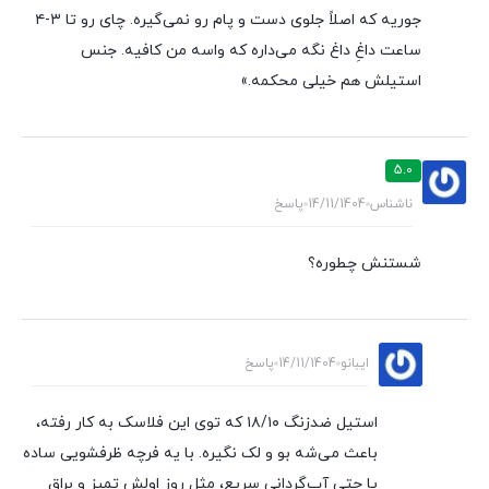
جوریه که اصلاً جلوی دست و پام رو نمی‌گیره. چای رو تا ۳-۴
ساعت داغِ داغ نگه می‌داره که واسه من کافیه. جنس
استیلش هم خیلی محکمه.»
5.0
ناشناس
14/11/1404
پاسخ
شستنش چطوره؟
ایبانو
14/11/1404
پاسخ
استیل ضدزنگ ۱۸/۱۰ که توی این فلاسک به کار رفته،
باعث می‌شه بو و لک نگیره. با یه فرچه ظرفشویی ساده
یا حتی آب‌گردانیِ سریع، مثل روز اولش تمیز و براق