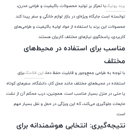
برند
یونیک
با
تمرکز
بر
تولید
محصولات
باکیفیت
و
طراحی
مدرن،
توانسته
است
جایگاه
ویژه‌ای
در
بازار
لوازم
خانگی
و
سفر
پیدا
کند.
محصولات
این
برند
با
استفاده
از
مواد
اولیه
باکیفیت
و
طراحی‌های
کاربردی،
پاسخگوی
نیازهای
مختلف
کاربران
هستند.
مناسب
برای
استفاده
در
محیط‌های
مختلف
با
توجه
به
طراحی
جمع‌وجور
و
قابلیت
حفظ
دما،
این
فلاسک
برای
استفاده
در
محیط‌های
مختلف
مانند
محل
کار،
دانشگاه،
سفرهای
کوتاه
یا
حتی
در
منزل
بسیار
مناسب
است.
همچنین،
درب
محکم
آن
از
نشت
مایعات
جلوگیری
می‌کند،
که
این
ویژگی
در
حمل
و
نقل
بسیار
مهم
است.
نتیجه‌گیری:
انتخابی
هوشمندانه
برای