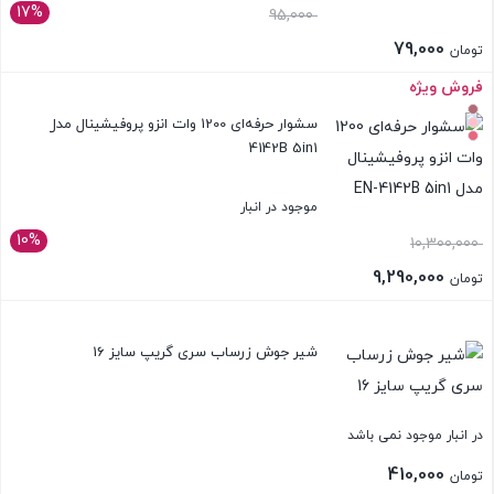
17%
95,000
79,000
تومان
فروش ویژه
بستن
سشوار حرفه‌ای 1200 وات انزو پروفیشینال مدل EN-
4142B 5in1
موجود در انبار
10%
10,300,000
9,290,000
تومان
بستن
شیر جوش زرساب سری گریپ سایز 16
در انبار موجود نمی باشد
410,000
تومان