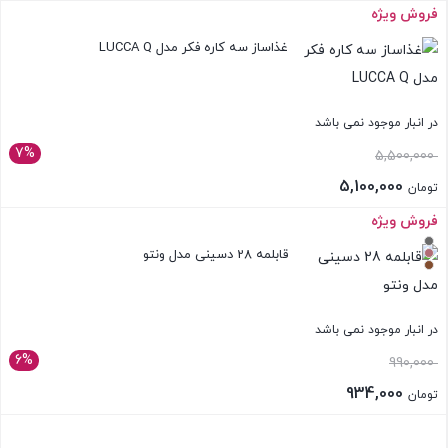
فروش ویژه
بستن
غذاساز سه کاره فکر مدل LUCCA Q
در انبار موجود نمی باشد
7%
قیمت
5,500,000
اصلی:
5,100,000
تومان
تومان 5,500,000
قیمت
فروش ویژه
بستن
بود.
فعلی:
قابلمه 28 دسینی مدل ونتو
تومان 5,100,000.
در انبار موجود نمی باشد
6%
990,000
934,000
تومان
بستن