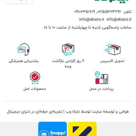
تلفن
02155324296
,
09102351719
info@ebano.ir
info@ebano.ir
ساعات پاسخگویی شنبه تا چهارشنبه از ساعت 10 تا 18
تحویل اکسپرس
7 روز گارانتی بازگشت
پشتیبانی همیشگی
وجه
پرداخت در محل
محصولات اصل
طراحی و توسعه سایت توسط دایانا وب | تجربه‌ای حرفه‌ای در دنیای دیجیتال