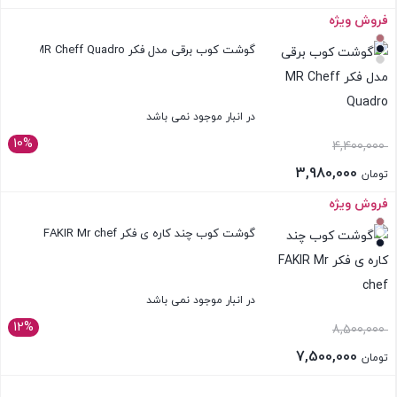
تومان 2,980,000
قیمت
فروش ویژه
بستن
بود.
فعلی:
گوشت کوب برقی مدل فکر MR Cheff Quadro
تومان 2,685,000.
در انبار موجود نمی باشد
10%
4,400,000
3,980,000
تومان
فروش ویژه
بستن
گوشت کوب چند کاره ی فکر FAKIR Mr chef
در انبار موجود نمی باشد
12%
8,500,000
7,500,000
تومان
بستن