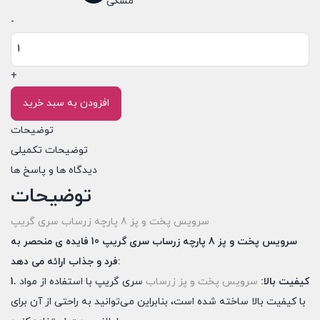
مشکی
سرویس
-
پخت
و
+
پز
8
افزودن به سبد خرید
پارچه
توضیحات
زرساب
توضیحات تکمیلی
سری
دیدگاه ها و پاسخ ها
گریپ
توضیحات
عدد
سرویس پخت و پز 8 پارچه زرساب سری گریپ
سرویس پخت و پز 8 پارچه زرساب سری گریپ 10 فایده ی منحصر به
فرد و جذاب ارائه می دهد:
1. کیفیت بالا:
سرویس پخت و پز
زرساب
سری گریپ با استفاده از مواد
با کیفیت بالا ساخته شده است، بنابراین می‌توانید به راحتی از آن برای