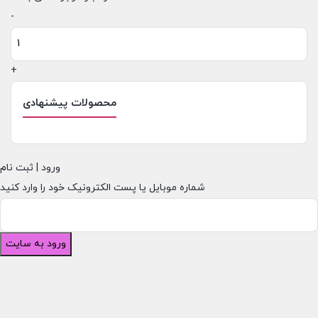
سرویس
-
پخت
و
+
پز
8
محصولات پیشنهادی
پارچه
زرساب
سری
ورود | ثبت نام
گریپ
شماره موبایل یا پست الکترونیک خود را وارد کنید
عدد
ورود به سایت