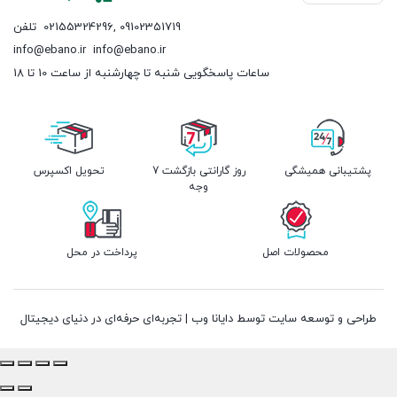
09102351719
,
02155324296
تلفن
info@ebano.ir
info@ebano.ir
ساعات پاسخگویی شنبه تا چهارشنبه از ساعت 10 تا 18
پشتیبانی همیشگی
7 روز گارانتی بازگشت
تحویل اکسپرس
وجه
محصولات اصل
پرداخت در محل
طراحی و توسعه سایت توسط دایانا وب | تجربه‌ای حرفه‌ای در دنیای دیجیتال