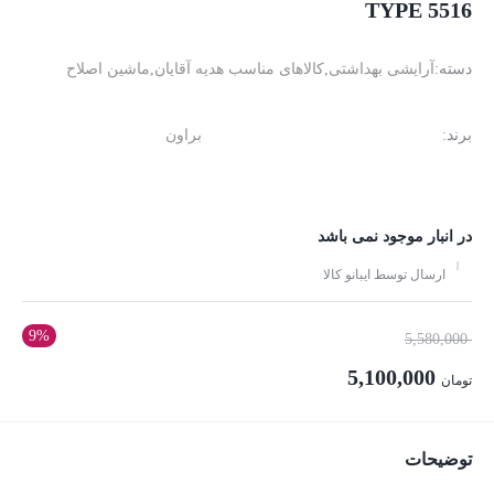
TYPE 5516
دسته:
آرایشی بهداشتی
,
کالاهای مناسب هدیه آقایان
,
ماشین اصلاح
برند:
براون
در انبار موجود نمی باشد
ارسال توسط ایبانو کالا
9%
قیمت
5,580,000
اصلی:
5,100,000
تومان
تومان 5,580,000
قیمت
بود.
فعلی:
توضیحات
تومان 5,100,000.