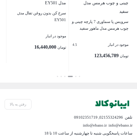
آس
سرخ کن بدون روغن تفال مدل
EY501
سرویس پا سماوری 7 پارچه چینی و
موج
چوب هرمس مدل ماهور سفید
موجود در انبار
1,965,000
موجود در انبار
4.5
16,440,000
تومان
توم
123,456,789
قی
تومان
بست
فع
بستن
تومان 
بستن
رفتن به بالا
تلفن
02155324296
,
09102351719
info@ebano.ir
info@ebano.ir
ساعات پاسخگویی شنبه تا چهارشنبه از ساعت 10 تا 18