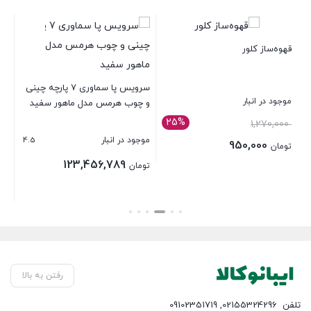
قهوه‌ساز کلور
+
سش
33
سرویس پا سماوری 7 پارچه چینی
4
موجود در انبار
و چوب هرمس مدل ماهور سفید
موج
25%
قیمت
1,270,000
4.5
موجود در انبار
اصلی:
13,800,000
950,000
تومان
تومان 1,270,000
123,456,789
قیمت
تومان
تو
بستن
بود.
فعلی:
بست
تومان 950,000.
بستن
رفتن به بالا
تلفن
02155324296
,
09102351719