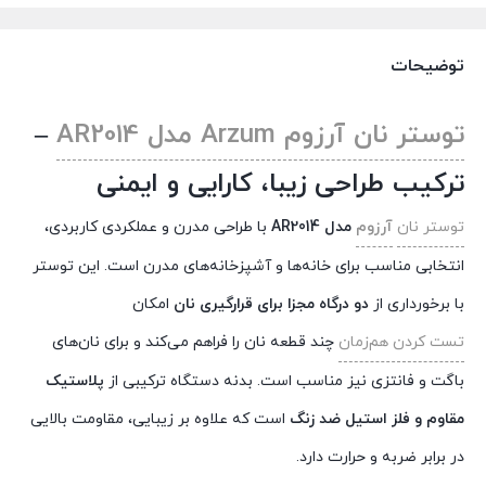
تومان 2,490,000.
تومان 21,800,000.
تومان 
توضیحات
توستر نان آرزوم Arzum مدل AR2014
–
ترکیب طراحی زیبا، کارایی و ایمنی
توستر نان
آرزوم
مدل AR2014
با طراحی مدرن و عملکردی کاربردی،
انتخابی مناسب برای خانه‌ها و آشپزخانه‌های مدرن است. این توستر
با برخورداری از
دو درگاه مجزا برای قرارگیری نان
امکان
تست کردن هم‌زمان
چند قطعه نان را فراهم می‌کند و برای نان‌های
باگت و فانتزی نیز مناسب است. بدنه دستگاه ترکیبی از
پلاستیک
مقاوم و فلز استیل ضد زنگ
است که علاوه بر زیبایی، مقاومت بالایی
در برابر ضربه و حرارت دارد.