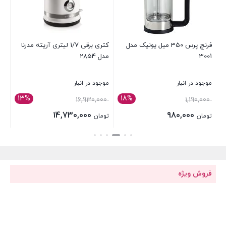
فرنچ پرس 350 میل یونیک مدل
کتری برقی 1/7 لیتری آریته مدرنا
فنج
3001
مدل 2854
موجود در انبار
موجود در انبار
موج
13%
18%
قیمت
900,000
16,930,000
1,190,000
اصلی:
14,730,000
980,000
تومان
تومان
تو
تومان 1,190,000
قیمت
قی
بستن
بستن
بست
بود.
فعلی:
فعل
تومان 980,000.
تومان
فروش ویژه