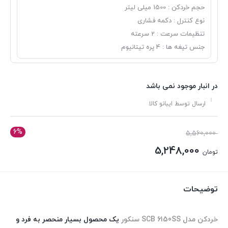
حجم خردکن : 1500 میلی لیتر
نوع کنترل : دکمه فشاری
تنظیمات سرعت : 2 سرعته
جنس تیغه ها : 4 پره تیتانیوم
در انبار موجود نمی باشد
ارسال توسط ایبانو کالا
6%
قیمت
5,560,000
اصلی:
5,248,000
تومان
تومان 5,560,000
قیمت
بود.
فعلی:
توضیحات
تومان 5,248,000.
خردکن مدل SCB 6150SS سنکور
یک محصول بسیار منحصر به فرد و