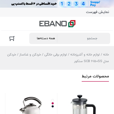
نمایش فهرست
خانه
/
لوازم خانه و آشپزخانه
/
لوازم برقی خانگی
/
خردکن و غذاساز
/ خردکن
مدل SCB 6150SS سنکور
محصولات مرتبط