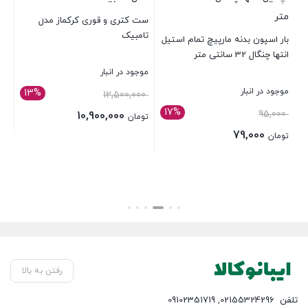
+
ست کتری و قوری کرکماز مدل
تامبیک
مد
بار اسپون بدنه مارپیچ تمام استیل
انتها چنگال 32 سانتی متر
موجود در انبار
موج
موجود در انبار
13%
قیمت
890,000
12,500,000
17%
اصلی:
95,000
10,900,000
تومان
تو
تومان 12,500,000
79,000
قیمت
قی
تومان
بستن
بست
بود.
فعلی:
فعل
بستن
تومان 10,900,000.
تومان
رفتن به بالا
تلفن
02155324296
,
09102351719