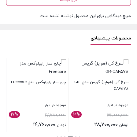
درج دیدگاه
هیچ دیدگاهی برای این محصول نوشته نشده است.
محصولات پیشنهادی
آس
سرخ کن (هواپز) گریمن مدل GR-
چای ساز رابیلوکس مدل Freecore
CAF578
موج
موجود در انبار
موجود در انبار
1,965,000
17%
10%
قیمت
قیمت
17,780,000
32,000,000
تو
اصلی:
اصلی:
14,760,000
28,700,000
قی
تومان
تومان
بست
تومان 32,000,000
تومان 17,780,000
قیمت
قیمت
فعل