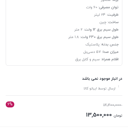
برند:
سنکور
توان مصرفی:
60 وات
ظرفیت:
24 لیتر
ساخت:
چین
طول سیم برق 12 ولت:
2 متر
طول سیم برق 230 ولت:
1.8 متر
جنس بدنه:
پلاستیک
میزان صدا:
57 دسی‌بل
اقلام همراه:
سیم و کابل برق
در انبار موجود نمی باشد
ارسال توسط ایبانو کالا
6%
قیمت
14,400,000
اصلی:
13,500,000
تومان
تومان 14,400,000
قیمت