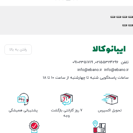
بستن
بستن
بود.
بود.
فعلی:
فعلی:
تومان 
تومان 28,700,000.
تومان 14,760,000.
رفتن به بالا
تلفن
02155324296
,
09102351719
info@ebano.ir
info@ebano.ir
ساعات پاسخگویی شنبه تا چهارشنبه از ساعت 10 تا 18
تحویل اکسپرس
7 روز گارانتی بازگشت
پشتیبانی همیشگی
وجه