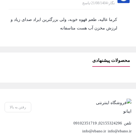
نگار
21/08/1404
پاسخ
کرما عالیه، طعم قهوه خوبه، ولی بزرگترین ایراد صدای زیاد و
لرزش مخزن آب هست متاسفانه
محصولات پیشنهادی
رفتن به بالا
تلفن
02155324296
,
09102351719
info@ebano.ir
info@ebano.ir