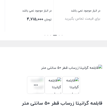
4
در انبار موجود نمی باشد
در انبار موجود نمی باشد
در 
برای قیمت تماس بگیرید
3,400,000
4,715,000
تومان
تو
قی
بستن
بستن
بست
فعل
تومان 
قابلمه گرانیتا زرساب قطر 50 سانتی متر